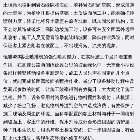
土强劲地喷射到岩石缝隙和表面，填补岩石间的空隙，形成薄薄
的土壤层，为植物扎根提供基础；土质坡面施工中，能
准确
把控
喷射力度，轻柔地将客土覆盖在原有坡面，既加固坡面结构，又
不会对其造成破坏；高陡边坡施工时，设备可在安全距离外远距
离喷射，施工人员无需冒险攀爬陡峭坡面，降低作业风险，同时
保证客土紧密附着在坡面上，不出现滑落、流失的现象。
480
恒睿
客土喷播机
的强劲喷射能力，在实际施工中发挥着重要
作用。在高速公路两侧绵延数公里的坡面绿化中，无需像小型设
备那样频繁移动设备重新定位，施工人员只需在固定的几个点
位，就能完成长距离坡面的喷播作业。减少了设备移动过程中反
复调试参数的时间，让施工效率得到有效提升，大大简化了施工
流程。并且，设备采用封闭系统进行物料搅拌和喷射，从根源上
减少了粉尘飞扬，避免物料外溢到空气中造成浪费，有效保护了
施工现场及周边的环境。当科学配置的客土材料与种子一同喷射
到坡面上，客土中的纤维、保水剂等成分会形成稳固的防护层，
种子扎根生长后，根系与客土相互交织，进一步稳固坡面，有效
防止水土流失，实现生态环境的修复与保护。