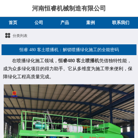
河南恒睿机械制造有限公司
首页
公司
产品
案例
联系我们
分类列表
恒睿 480 客土喷播机：解锁喷播绿化施工的全能密码
480
在喷播绿化施工领域，
恒睿
客土喷播机
凭借独特性能，
成为众多绿化项目的得力助手。它从多维度为施工带来便利，保
障绿化工程高质量完成。