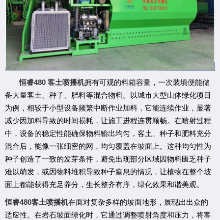
480
恒睿
客土喷播机
拥有可观的料箱容量，一次装填便能储
备大量客土、种子、肥料等混合物料。以城市大型山体绿化项目
为例，相较于小型设备频繁中断作业加料，它能连续作业，显著
减少因加料导致的时间损耗，让施工进程连贯顺畅。在喷射过程
中，设备的稳定性能确保物料输出均匀，客土、种子和肥料充分
混合后，能像一张细密的网，均匀覆盖在坡面上。这种均匀性为
种子创造了一致的发芽条件，避免出现部分区域因物料匮乏种子
难以萌发，或因物料堆积导致种子窒息的情况，让植物在整个坡
面上都能获得充足养分，生长整齐有序，绿化效果和谐美观。
480
恒睿
客土喷播机
在
面对复杂多样的坡面地形，展现出
出众
的
适应性。在岩石坡面绿化时，它通过调整喷射角度和压力，将客