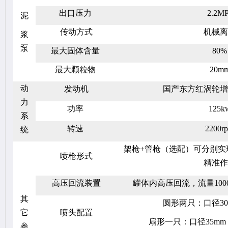
出口压力
2.2M
泥
传动方式
机械离
浆
泵
最大固体含量
80%
最大颗粒物
20m
动
发动机
国产东方红涡轮增
力
功率
125k
系
转速
2200r
统
架枪+管枪（选配）可分别实
喷枪形式
精准作
高压回流装置
罐体内高压回流，流量1000
其
圆形两只：口径30
它
喷头配置
扇形一只：口径35mm
参