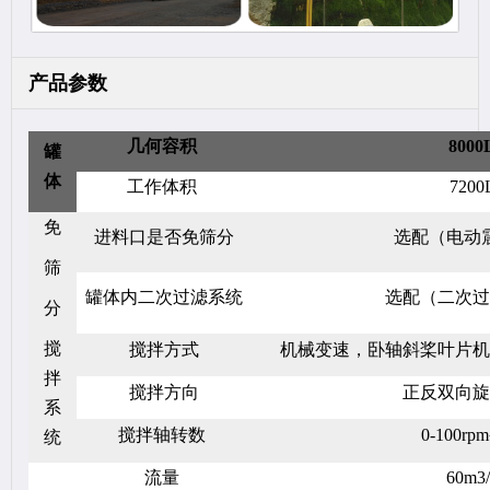
产品参数
几何容积
8000
罐
体
工作体积
7200
免
进料口是否免筛分
选配（电动
筛
罐体内二次过滤系统
选配（二次过
分
搅
搅拌方式
机械变速，卧轴斜桨叶片机
拌
搅拌方向
正反双向旋
系
搅拌轴转数
0-100r
统
流量
60m3/