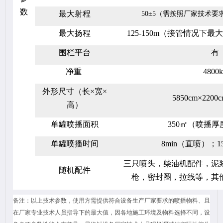
数
最大射程
50±5（需按照厂家技术
最大扬程
125-150m（接管情况下最
围栏平台
有
净重
4800k
外形尺寸（长×宽×
5850cm×2200
高）
单罐喷播面积
350㎡（喷播厚
单罐喷播时间
8min（直喷）；1
三只喷头，柴油机配件，泥
随机配件
枪，密封圈，拉线等，其
备注：以上技术参数，使用方需提供符合设备生产厂家要求的喷播物料、且
在厂家专业技术人员指导下的最大值，因各地施工环境及物料选择不同，设