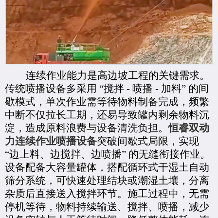
连续作业能力是高边坡工程的关键需求。
传统喷播设备多采用
“搅拌 - 喷播 - 加料” 的间
歇模式，单次作业需等待物料制备完成，频繁
中断不仅拉长工期，还易导致罐内剩余物料沉
淀，造成原料浪费与设备清洗负担。
恒睿双动
力连续作业喷播设备
突破间歇式局限，实现
“边上料、边搅拌、边喷播” 的无缝衔接作业。
设备配备大容量罐体，搭配循环式干湿土自动
筛分系统，可快速处理结块或潮湿土壤，分离
杂质后直接送入搅拌环节。施工过程中，无需
停机等待，物料持续输送、搅拌、
喷播
，减少