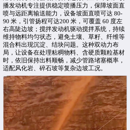
播发动机专注提供稳定
喷播
压力，保障坡面直
喷与远距离输送能力，设备坡面直喷可达
80-
90 米，引管扬程
可达
2
0
0 米，可覆盖 60 度左
右高陡边坡；搅拌发动机驱动搅拌系统，持续
维持物料均匀状态，避免土壤、草籽、纤维等
混合料出现沉淀、结块问题。这种双动力布
局，让设备在处理粘稠物料、含硬质颗粒基材
时，依旧保持出料顺畅，减少管路堵塞概率，
适配风化岩、碎石坡等复杂边坡工况。