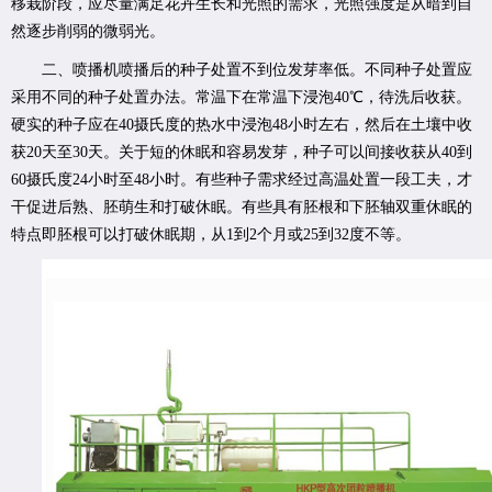
移栽阶段，应尽量满足花卉生长和光照的需求，光照强度是从暗到自
然逐步削弱的微弱光。
二、喷播机喷播后的种子处置不到位发芽率低。不同种子处置应
采用不同的种子处置办法。常温下在常温下浸泡40℃，待洗后收获。
硬实的种子应在40摄氏度的热水中浸泡48小时左右，然后在土壤中收
获20天至30天。关于短的休眠和容易发芽，种子可以间接收获从40到
60摄氏度24小时至48小时。有些种子需求经过高温处置一段工夫，才
干促进后熟、胚萌生和打破休眠。有些具有胚根和下胚轴双重休眠的
特点即胚根可以打破休眠期，从1到2个月或25到32度不等。