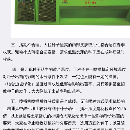
三、播期不合理。大粒种子坚实的内部皮肤或油性都合适在春季
收获。颗粒小皮薄松合适春播。需求低温发芽的种子应在成熟后及时
收获。
四、是无视种子萌生的适合温度。干种子在一喷播机定环境温度
对种子出苗的影响的水分条件下发芽，一定也只能有一定的温度。
（结合边坡绿化）温渡过高或过低都会影响出苗率、腐朽景象甚至招
致种子的发作，大大降低了出苗率和出苗率。
五、喷播机喷播后收获质量是个成绩。无论哪种方式要求疏松的
土壤通风中酸性壤土较好有利于种子萌生。播种深度是花粒直径的2.5
倍 以上就是客土喷播机的小编给大家总结出来一些影响种子出苗的
要素，大家在停止喷收获植的时分要留意，选用适宜的种子，以及随