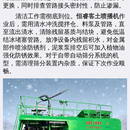
更换，同时排查管路接头密封性，防止渗漏。
清洁工作需彻底到位。
恒睿客土喷播机
作
业后，需用清水冲洗搅拌仓、料泵及管路，直
至流出清水，清除残留基质与结块，避免低温
结冰堵塞管路。放净设备内残留积水，对金属
部件喷涂防锈剂，泥浆泵排空后可加入植物油
强化防锈效果。对于自带自动筛分系统的机
型，需清理筛分装置内杂质，保证下次作业顺
畅。