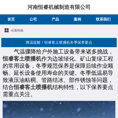
河南恒睿机械制造有限公司
首页
公司
产品
案例
联系我们
分类列表
降温提醒！恒睿客土喷播机冬季保养要点
气温骤降给户外施工设备带来诸多挑战，
恒睿客土喷播机
作为边坡绿化、矿山复绿工程
的常用设备，冬季规范保养是保障后续作业顺
畅、延长设备使用寿命的关键。冬季低温易导
致液压油粘稠、管路结冰、部件锈蚀等问题，
结合
恒睿客土喷播机
结构特性，以下保养要点
需重点关注。