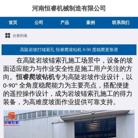
河南恒睿机械制造有限公司
首页
公司
产品
案例
联系我们
分类列表
高陡岩坡打锚索孔 恒睿爬坡钻机 0-90 度稳爬更靠谱
在高陡岩坡锚索孔施工场景中，设备的坡
面适应能力与作业安全性是施工用户关注的方
向。
恒睿爬坡钻机
专为高陡岩坡作业设计，以
° 全角度稳爬能力为
主要
亮点，搭配便捷
0-90
的遥控操作设计，成为岩坡锚索孔施工的得力
装备，为高难度坡面作业提供可靠支持。