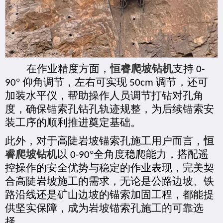
在作业精度方面，
恒睿爬坡钻机
支持
0-
° 仰角调节，左右可实现
调节，还可
90
50cm
加装水平仪，帮助操作人员调节打钻对孔角
度，确保锚索孔钻孔轨迹规整，为后续锚索安
装工序的顺利推进奠定基础。
此外，对于高陡岩坡锚索孔施工用户而言，
恒
睿爬坡钻机
以
°全角度稳爬能力
，
搭配遥
0-90
控操作的安全优势与稳定的作业表现，完美契
合高陡岩坡施工的需求，无论是公路边坡、铁
路沿线还是矿山边坡的锚索加固工程，都能提
供坚实保障，成为岩坡锚索孔施工的可靠选
择。