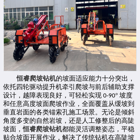
恒睿爬坡钻机
的坡面适应能力十分突出，
依托四轮驱动提升机牵引爬坡与前后辅助支撑
设计，越障表现良好，可轻松实现
° 坡度
0-90
和任意高度坡面爬坡作业，全面覆盖从缓坡到
垂直岩面的各类锚索孔施工场景。无论是倾斜
角度多变的自然岩坡，还是人工修整后的高陡
坡面，
恒睿爬坡钻机
都能灵活调整姿态，平稳
贴合坡面开展作业，解决了传统钻机在高陡坡