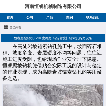
河南恒睿机械制造有限公司
首页
公司
产品
案例
联系我们
分类列表
恒睿爬坡钻机 0-90 度稳爬 高陡岩坡打锚索孔得力设备
在高陡岩坡锚索钻孔施工中，坡面碎石堆
积、坡度多变、岩层硬度不均等问题，往往让
施工进度受阻，也给现场作业安全埋下隐患。
恒睿爬坡
钻机
凭借贴合实际工况的设计与稳定
的作业表现，成为高陡岩坡锚索钻孔的
实用设
备
之选。