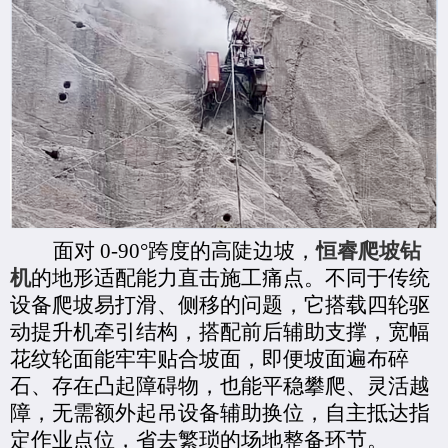
面对
0-90°跨度的高陡边坡，
恒睿爬坡钻
机
的地形适配能力直击施工痛点。不同于传统
设备爬坡易打滑、侧移的问题，它搭载四轮驱
动提升机牵引结构，搭配前后辅助支撑，宽幅
花纹轮面能牢牢贴合坡面，即便坡面遍布碎
石、存在凸起障碍物，也能平稳攀爬、灵活越
障，无需额外起吊设备辅助换位，自主抵达指
定作业点位，省去繁琐的场地整备环节。