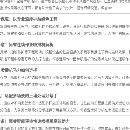
聊恒睿480型客土喷播机，这台设备在喷播机市场中凭借不玩虚标、注重实际的特点
搅拌效果等核心环节，都有贴合施工需求的设计，值得细细说道。恒睿&n
后保障：以专业温度护航绿色工程
复绿等生态工程中，喷播机作为核心施工设备，其运行状态直接关联项目进度的快慢
题。恒睿喷播机不仅以可靠的产品性能赢得市场认可，更凭借系统化、人性化的售后
绿意：恒睿连续作业喷播机解析
复绿、边坡防护等工程现场，喷播设备的性能直接关系到项目推进节奏与最终效果。
喷播工程中稳定可靠的支撑力量。恒睿连续作业团粒喷播机的优势首先体现在连续作
：喷播机马力如何选择
程中，喷播机马力的选择是影响工程质量与进度的重要环节。若马力选择不当，可能
失误对边坡原有结构造成损害；马力过小，则难以将草种、土壤改良剂等物料准确输
机：适配多场景的土壤处理好帮手
，能应对不同类型土壤、适配多样施工环境的设备，往往能为工程推进提供关键助力
分设备，为各类土壤筛分需求提供了可靠解决方案。恒睿湿土筛分机在土壤适应性上
设备！恒睿智能遥控快速喷播机高效助力
坡治理等工程的黄金施工期，想要在有限时间内提升作业进度、控制成本，选对设备