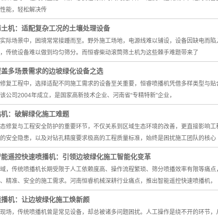
性能，轻松解决传
筛土机：适配复杂工况的土壤处理设备
实际场景中，困境常常接踵而至。野外施工场地，电源线难以铺设，设备因缺电而陷入
，传统设备难以做到均匀筛分。而恒睿柴动滚筒筛土机为这些棘手难题带来了
覆盖多场景需求的边坡绿化设备之选
修复工程中，选择适配不同施工需求的设备至关重要，恒睿喷播机凭借多样类型与贴
该公司2004年成立，是国家高新技术企业、河南省“专精特新”企业，
钻机：破解绿化施工难题
态修复与工程安全防护的重要环节，不仅关系到区域生态环境的改善，更直接影响工
的安全隐患，以及对钻孔精度要求极高的工程质量标准，始终是困扰施工团队的核心
智能遥控快速喷播机：引领边坡绿化施工智能化变革
域，传统喷播机长期受限于人工依赖度高、操作流程繁琐、筛分喷播效率有限等痛点
、精准、安全的施工需求。河南恒睿机械深耕行业痛点，推出智能遥控快速喷播机，
喷播机：让边坡绿化施工焕新颜
现场，传统喷播机曾是常见设备，却总被诸多问题困扰。人工操作是绕不开的环节，