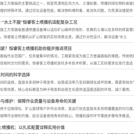
施工方面临的主要挑战之一，就是荒漠地区风力大、土壤松散，喷播的绿化物料易被
理的特殊环境，通过优化设备性能，解决物料难附着、易流失问题，为荒漠治理提供
 “水土不服”恒睿客土喷播机适配复杂工况
施工方常面临普通喷播设备难以适应矿山破碎的地形、贫瘠的土壤以及多样的修复需
。恒睿客土喷播机从矿山修复的实际场景出发，通过针对性设计，解决设备“水土
期紧？恒睿客土喷播机助你稳步推进项目
面临作业范围广、任务量集中的情况，工期紧张成为施工方普遍面临的难题。传统喷
目按时交付的需求。恒睿客土喷播机依托多年技术积累，从施工实际需求出发打造适
工时间的科学选择
间的选择，直接关系到种子萌发率、幼苗成活率乃至后期绿化成坪效果，需紧密结合
化等场景，核心目标都是为种子萌发和幼苗生长提供温湿度适配的环境，减少暴雨、
作与维护：保障作业质量与设备寿命的关键
用于边坡绿化、矿山复绿等户外作业场景，其运行状态直接关系到喷播覆盖的均匀度
保障作业顺利开展、延长设备使用寿命的核心。喷播机操作环节需按步骤有序推进。
型客土喷播机：以扎实配置诠释实用价值