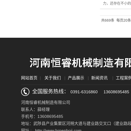
力，还存在不小的
共669条
每页20条
网站首页
|
关于我们
|
产品展示
|
新闻资讯
|
工程案
全国服务热线：
0391-6316860
13608695485
河南恒睿机械制造有限公司
联系人：薛经理
手机号：13608695485
地址：武陟县产业集聚区河朔大道与建业路交叉口（建业路
网址 : http://www.hrpenboji.com