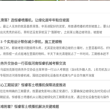
总滑落？选恒睿喷播机，让绿化层牢牢粘住坡面
，最让人无奈的就是基质滑落，辛苦调配好的泥浆，用普通喷播机喷到坡面上，要么
出光秃秃的岩石，草籽还没发芽就没了“落脚地”。之前某公路边坡项目，坡面坡
3 个实用设计帮你减少停机，施工更顺畅
施工时，都被堵管问题搞得头疼，尤其是处理贫瘠边坡的土壤时，土里混着碎石、纤
，用铁棍一点点抠堵在里面的物料，半天下来光清理就占了一半时间，工期根本赶不
商务外交协会一行莅临河南恒睿机械考察交流
5日，乌兹别克斯坦商务外交协会主席率领一行10人考察团（含8名外籍人员、1名司机
专程到访河南恒睿机械，围绕边坡绿化设备技术成果与产业合作展开深度
担心工期延误？恒睿客土喷播机保障进度推进
往往有明确的工期要求，既要避免影响公路正常通行，又要确保边坡绿化及时完成以
期延误。恒睿客土喷播机从公路边坡绿化的工期需求出发，通过优化设备性能与操作
料难附着？恒睿客土喷播机解决关键难题