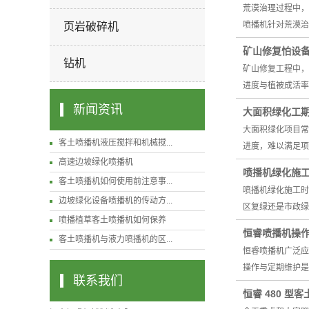
荒漠治理过程中，
喷播机针对荒漠治
页岩破碎机
矿山修复怕设备
钻机
矿山修复工程中，
进度与植被成活率
新闻资讯
大面积绿化工
大面积绿化项目常
客土喷播机液压搅拌和机械搅...
进度，难以满足项
高速边坡绿化喷播机
喷播机绿化施
客土喷播机如何使用前注意事...
喷播机绿化施工时
边坡绿化设备喷播机的传动方...
区复绿还是市政绿
喷播植草客土喷播机如何保养
恒睿喷播机操
客土喷播机与液力喷播机的区...
恒睿喷播机广泛应
操作与定期维护是
联系我们
恒睿 480 