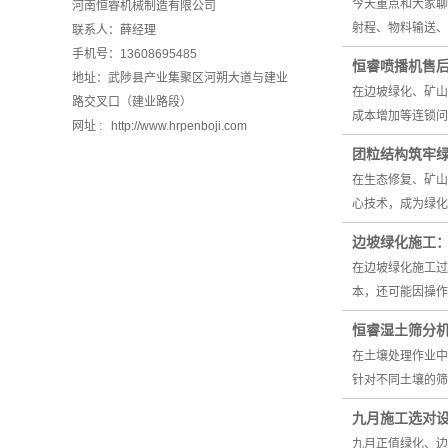
今天重点和大家聊
河南恒睿机械制造有限公司
射程、物料输送、
联系人：薛经理
手机号：13608695485
恒睿喷播机售
地址：武陟县产业集聚区河朔大道与建业
在边坡绿化、矿山
路交叉口（建业路段）
成本增加等连锁问
网址 : http://www.hrpenboji.com
团粒结构筑牢
在生态修复、矿山
心技术，成为绿化
边坡绿化施工
在边坡绿化施工过
本，还可能因操作
恒睿湿土筛分
在土壤处理作业中
针对不同土壤的筛
九月施工选对
九月正值绿化、边