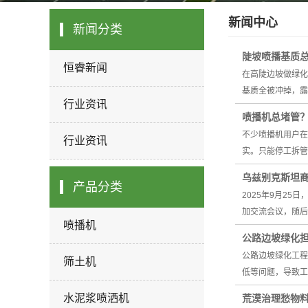
新闻中心
新闻分类
陡坡喷播基质
恒睿新闻
在高陡边坡做绿化
基质全被冲掉，露
行业资讯
喷播机总堵管？
不少喷播机用户在
行业资讯
实。只能停工拆管
乌兹别克斯坦
产品分类
2025年9月2
加交流会议，随后
喷播机
公路边坡绿化
公路边坡绿化工程
筛土机
低等问题，导致工
水泥浆喷洒机
荒漠治理愁物