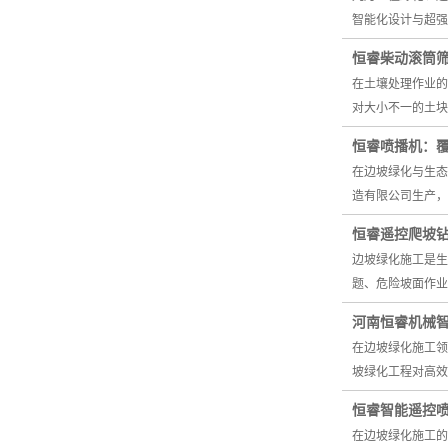
智能化设计与超强
恒睿柴动滚筒
在土壤处理作业的
对大小不一的土块
恒睿喷播机：
在边坡绿化与生态
造有限公司生产，
恒睿遥控爬坡
边坡绿化施工是生
题、危险坡面作业
河南恒睿机械
在边坡绿化施工领
坡绿化工程对高效
恒睿智能遥控
在边坡绿化施工的