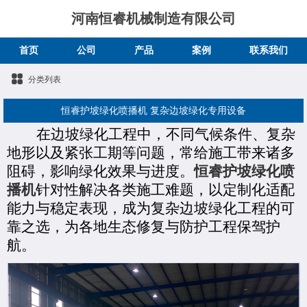
河南恒睿机械制造有限公司
首页
公司
产品
案例
联系我们
分类列表
恒睿护坡绿化喷播机 复杂边坡绿化专用设备
在边坡绿化工程中，不同气候条件、复杂
地形以及紧张工期等问题，常给施工带来诸多
阻碍，影响绿化效果与进度。
恒睿护坡绿化喷
播机
针对性
解决
各类施工难题，以定制化适配
能力与稳定表现，成为复杂边坡绿化工程的可
靠之选，为各地生态修复与防护工程保驾护
航。