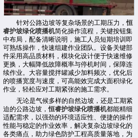
针对公路边坡等复杂场景的工期压力，
恒
睿护坡绿化喷播机
简化操作流程，关键按钮集
中布局，配备清晰说明，施工人员短期培训即
可熟练操作，快速组建作业团队。设备关键部
件采用高品质材料，模块化设计便于快速维修
更换，大幅降低故障概率与停机时间，保障连
续作业。大容量搅拌罐减少加料频次，优化后
的喷播宽度与速度，可高
能
效完成大面积绿化
作业，轻松应对工期紧张的施工需求。
无论是气候多样的自然边坡，还是工期紧
迫的公路边坡，
恒睿护坡绿化喷播机
都能精
细
适配需求，以强
劲
的环境适应性、便捷的操作
性能与稳定的作业效率，
解决
复杂边坡绿化的
各类痛点，助力绿色防护工程高质量落地，为